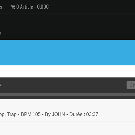
us
0 Article
0.00€
s
e
Hop, Trap • BPM 105
• By JOHN
• Durée : 03:37