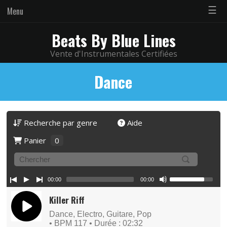
☰
Menu
Beats By Blue Lines
Vente d'Instrumentales Certifiées
Dance
Recherche par genre
Aide
Panier
0
00:00
00:00
Killer Riff
Dance, Electro, Guitare, Pop
• BPM 117
• Durée : 02:32