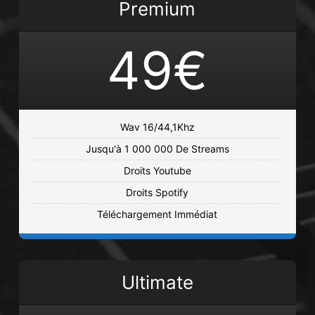
Premium
Ballin Squad
49€
Latin, Reggaeton, Trap • BPM 100
•
Durée : 02:00
€19.00 - €69.00
Salade de Fruits
Wav 16/44,1Khz
Chill, Cloud, Electro, Hip Hop, Trap •
Jusqu'à 1 000 000 De Streams
BPM 88
• Durée : 02:23
Droits Youtube
€19.00 - €69.00
Droits Spotify
Téléchargement Immédiat
Believed
Afro Pop, Guitare, Hip Hop, Pop, Trap •
BPM 100
• Durée : 02:19
Ultimate
€19.00 - €69.00