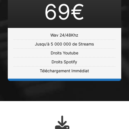
Entrance
69€
Hip Hop, Latin, Piano, Pop • BPM 90
•
Durée : 03:35
€19.00 - €69.00
Wav 24/48Khz
Colala
Jusqu'à 5 000 000 de Streams
Chill, Cloud, Hip Hop, Pop, Trap • BPM
Droits Youtube
152
• Durée : 02:20
Droits Spotify
€19.00 - €69.00
Téléchargement Immédiat
Ayo
Chill, Hip Hop, Trap • BPM 129
• Durée :
03:43
€19.00 - €69.00
Miel Coco
Guitare, Hip Hop, Latin, Trap • BPM 147