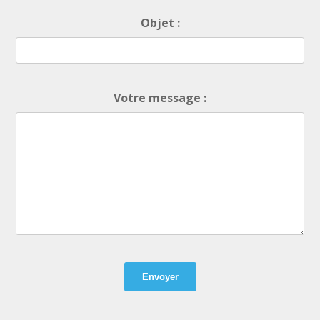
Objet :
Boom ba da boum
Hip Hop • BPM 90
• Durée : 02:42
€19.00 - €69.00
Votre message :
Shiva
Hip Hop, Trap • BPM 145
• Durée : 02:09
€19.00 - €69.00
Part de Rêve
Chill, Cloud, Hip Hop, Pop, Trap • BPM
150
• Durée : 02:05
€19.00 - €69.00
A l’amiable
Afro Pop, Hip Hop, Pop • BPM 122
•