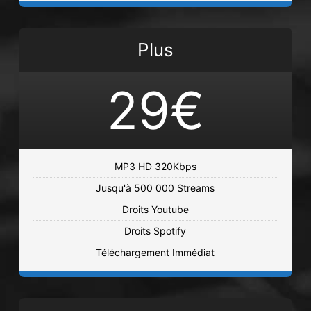
Durée : 03:01
€19.00 - €69.00
Plus
JUICE WRLD Type Beat | Complicated
29€
Chill, Cloud, Guitare, Hip Hop, Pop, Trap
• BPM 140
• Durée : 03:05
€19.00 - €69.00
MP3 HD 320Kbps
Daydream
Jusqu'à 500 000 Streams
Chill, Cloud, Guitare, Hip Hop, Pop, Trap
• BPM 130
• Durée : 04:28
Droits Youtube
€19.00 - €69.00
Droits Spotify
Téléchargement Immédiat
Bendo
Hip Hop, Trap • BPM 140
• Durée : 02:33
€19.00 - €69.00