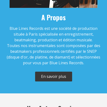
Kompressor
Hip Hop, Piano, Trap • BPM 96
• Durée :
03:00
A Propos
€19.00 - €69.00
Blue Lines Records est une société de production
Peuuff
située à Paris spécialisée en enregistrement,
beatmaking, production et édition musicale.
Hip Hop, Trap • BPM 141
• Durée : 01:50
Toutes nos instrumentales sont composées par des
€19.00 - €69.00
beatmakers professionnels certifiés par le SNEP
(disque d'or, de platine, de diamant) et sélectionnées
Descente
pour vous par Blue Lines Records.
Electro, Groove, Hip Hop, Trap • BPM
105
• Durée : 03:37
En savoir plus
€19.00 - €69.00
Victory
Hip Hop, Trap • BPM 117
• Durée : 03:32