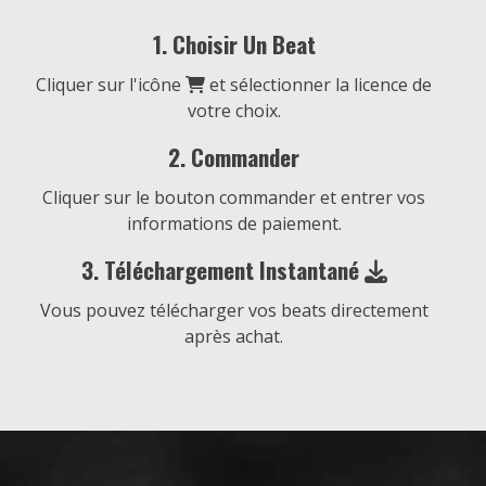
Chill, Hip Hop • BPM 163
• Durée : 02:21
€19.00 - €69.00
1. Choisir Un Beat
Cliquer sur l'icône
et sélectionner la licence de
TIAKOLA Type Beat | MURDER
votre choix.
Hip Hop, Trap • BPM 143
• Durée : 02:36
2. Commander
€19.00 - €69.00
Cliquer sur le bouton commander et entrer vos
informations de paiement.
WERENOI Type Beat | DANGER
Hip Hop, Trap • BPM 139
• Durée : 03:03
3. Téléchargement Instantané
€19.00 - €69.00
Vous pouvez télécharger vos beats directement
après achat.
SO LA LUNE Type Beat | AU DESSUS
Cloud, Guitare, Hip Hop, Trap • BPM 151
• Durée : 02:55
€19.00 - €69.00