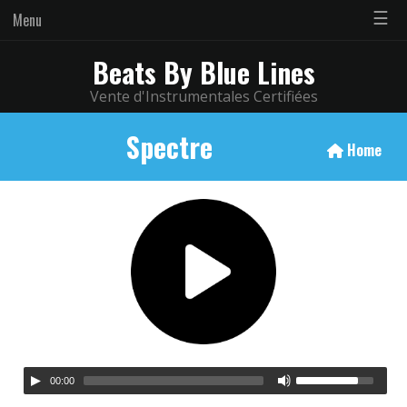
☰
Menu
Beats By Blue Lines
Vente d'Instrumentales Certifiées
Spectre
Home
00:00