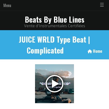
☰
Menu
Beats By Blue Lines
Vente d'Instrumentales Certifiées
JUICE WRLD Type Beat |
Complicated
Home