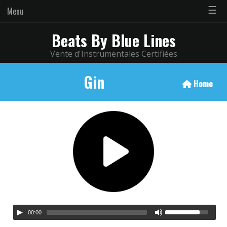
☰
Menu
Beats By Blue Lines
Vente d'Instrumentales Certifiées
Gin
Home
00:00