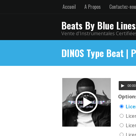
Accueil
A Propos
Contactez-no
Beats By Blue Lines
Vente d'Instrumentales Certifiée
DINOS Type Beat | 
00:00
Options
Lic
Lice
Lice
Lice