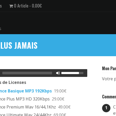
us
0 Article
0.00€
s
PLUS JAMAIS
Mon Pan
Votre p
 de Licenses
ence Basique MP3 192Kbps
19.00€
Commen
nce Plus MP3 HD 320Kbps
29.00€
nce Premium Wav 16/44,1Khz
49.00€
C
1
e
nce Ultimate Wav 24/44Khz
69.00€