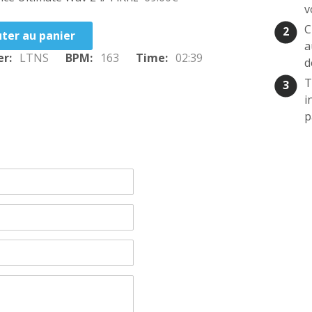
v
C
2
ter au panier
a
er:
LTNS
BPM:
163
Time:
02:39
d
T
3
i
p