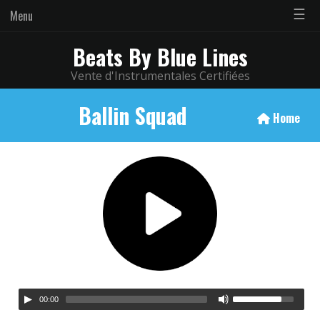
☰
Menu
Beats By Blue Lines
Vente d'Instrumentales Certifiées
Ballin Squad
Home
00:00